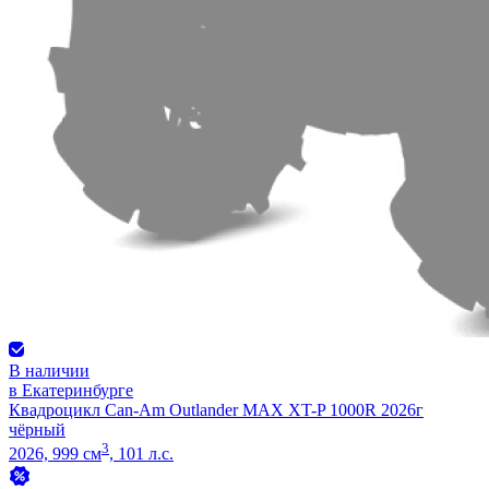
В наличии
в Екатеринбурге
Квадроцикл Can-Am Outlander MAX XT-P 1000R 2026г
чёрный
3
2026, 999 см
, 101 л.с.