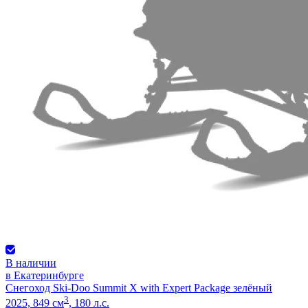
В наличии
в Екатеринбурге
Снегоход Ski-Doo Summit X with Expert Package зелёный
3
2025, 849 см
, 180 л.с.