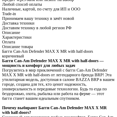
Любой способ оплаты
Наличные, картой, по счету для ИП и ООО
Trade-in
Принимаем вашу технику в зачёт новой
Доставка техники
Доставим технику в любой регион РФ
Описание
Характеристики
Оплата
Описание товара
Багги Can-Am Defender MAX X MR with half-doors
коричневый
Багги Can-Am Defender MAX X MR with half-doors —
мощность и комфорт для любых задач
Погрузитесь в мир приключений с багги Can-Am Defender
MAX X MR with half-doors от легендарного бренда BRP! Эта
утилитарная модель, доступная в салоне BAZZA BRP в вашем
городе, создана для тех, кто ценит надежность,
универсальность и передовые технологии. Будь то езда по
бездорожью, охота, рыбалка или работа на ферме — этот
багги станет вашим идеальным спутником.
Почему выбирают Багги Can-Am Defender MAX X MR
with half-doors?