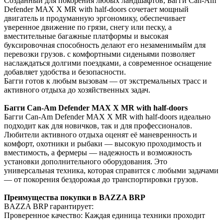
Созданный для покорения любых ландшафтов, Багги Can-Am
Defender MAX X MR with half-doors сочетает мощный
двигатель и продуманную эргономику, обеспечивает
уверенное движение по грязи, снегу или песку, а
вместительные багажные платформы и высокая
буксировочная способность делают его незаменимыйм для
перевозки грузов. с комфортными сиденьями позволяет
наслаждаться долгими поездками, а современное оснащение
добавляет удобства и безопасности.
Багги готов к любым вызовам — от экстремальных трасс и
активного отдыха до хозяйственных задач.
Багги Can-Am Defender MAX X MR with half-doors
Багги Can-Am Defender MAX X MR with half-doors идеально
подходит как для новичков, так и для профессионалов.
Любители активного отдыха оценят её маневренность и
комфорт, охотники и рыбаки — высокую проходимость и
вместимость, а фермеры — надежность и возможность
установки дополнительного оборудования. Это
универсальная техника, которая справится с любыми задачами
— от покорения бездорожья до транспортировки грузов.
Преимущества покупки в BAZZA BRP
BAZZA BRP гарантирует:
Проверенное качество: Каждая единица техники проходит