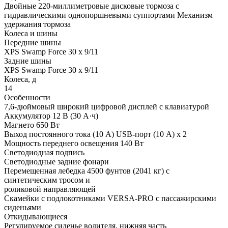
Двойные 220-миллиметровые дисковые тормоза с
гидравлическими однопоршневыми суппортами Механизм
удержания тормоза
Колеса и шины
Передние шины
XPS Swamp Force 30 x 9/11
Задние шины
XPS Swamp Force 30 x 9/11
Колеса, д
14
Особенности
7,6-дюймовый широкий цифровой дисплей с клавиатурой
Аккумулятор 12 В (30 А·ч)
Магнето 650 Вт
Выход постоянного тока (10 А) USB-порт (10 А) x 2
Мощность переднего освещения 140 Вт
Светодиодная подпись
Светодиодные задние фонари
Перемещенная лебедка 4500 фунтов (2041 кг) с
синтетическим тросом и
роликовой направляющей
Скамейки с подлокотниками VERSA-PRO с пассажирскими
сиденьями
Откидывающиеся
Регулируемое сиденье водителя, нижняя часть