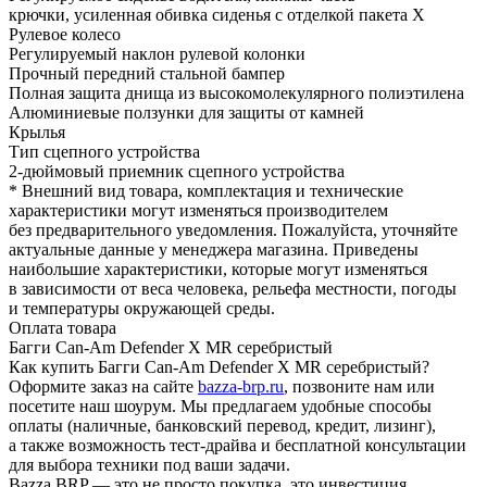
крючки, усиленная обивка сиденья с отделкой пакета X
Рулевое колесо
Регулируемый наклон рулевой колонки
Прочный передний стальной бампер
Полная защита днища из высокомолекулярного полиэтилена
Алюминиевые ползунки для защиты от камней
Крылья
Тип сцепного устройства
2-дюймовый приемник сцепного устройства
* Внешний вид товара, комплектация и технические
характеристики могут изменяться производителем
без предварительного уведомления. Пожалуйста, уточняйте
актуальные данные у менеджера магазина. Приведены
наибольшие характеристики, которые могут изменяться
в зависимости от веса человека, рельефа местности, погоды
и температуры окружающей среды.
Оплата товара
Багги Can-Am Defender X MR серебристый
Как купить Багги Can-Am Defender X MR серебристый?
Оформите заказ на сайте
bazza-brp.ru
, позвоните нам или
посетите наш шоурум. Мы предлагаем удобные способы
оплаты (наличные, банковский перевод, кредит, лизинг),
а также возможность тест-драйва и бесплатной консультации
для выбора техники под ваши задачи.
Bazza BRP — это не просто покупка, это инвестиция