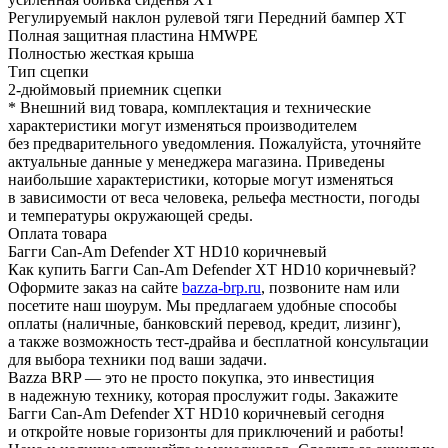
Регулируемый наклон рулевой тяги Передний бампер XT
Полная защитная пластина HMWPE
Полностью жесткая крыша
Тип сцепки
2-дюймовый приемник сцепки
* Внешний вид товара, комплектация и технические
характеристики могут изменяться производителем
без предварительного уведомления. Пожалуйста, уточняйте
актуальные данные у менеджера магазина. Приведены
наибольшие характеристики, которые могут изменяться
в зависимости от веса человека, рельефа местности, погоды
и температуры окружающей среды.
Оплата товара
Багги Can-Am Defender XT HD10 коричневый
Как купить Багги Can-Am Defender XT HD10 коричневый?
Оформите заказ на сайте
bazza-brp.ru
, позвоните нам или
посетите наш шоурум. Мы предлагаем удобные способы
оплаты (наличные, банковский перевод, кредит, лизинг),
а также возможность тест-драйва и бесплатной консультации
для выбора техники под ваши задачи.
Bazza BRP — это не просто покупка, это инвестиция
в надежную технику, которая прослужит годы. Закажите
Багги Can-Am Defender XT HD10 коричневый сегодня
и откройте новые горизонты для приключений и работы!