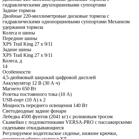
гидравлическими двухпоршневыми суппортами
Задние тормоза
Двойные 220-миллиметровые дисковые тормоза с
гидравлическими однопоршневыми суппортами Механизм
удержания тормоза
Колеса и шины
Передние шины
XPS Trail King 27 x 9/11
Задние шины
XPS Trail King 27 x 9/11
Колеса, д
14
Особенности
4,5-дюймовый широкий цифровой дисплей
Аккумулятор 12 В (30 А·ч)
Магнето 650 Вт
Розетка постоянного тока (10 А)
USB-порт (10 А) x 2
Мощность переднего освещения 140 Вт
Светодиодные задние фонари
Лебедка 4500 фунтов (2041 кг) с роликовым тросом
Скамейки с подлокотниками VERSA-PRO с пассажирскими
сиденьями откидывающиеся
Регулируемое водительское сиденье, нижние крючки,
усиленная обивка сиденья XT