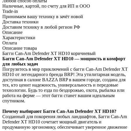
Любой способ оплаты
Наличные, картой, по счету для ИП и ООО
Trade-in
Принимаем вашу технику в зачёт новой
Доставка техники
Доставим технику в любой регион РФ
Описание
Характеристики
Оплата
Описание товара
Багги Can-Am Defender XT HD10 коричневый
Багги Can-Am Defender XT HD10 — мощность и комфорт
для любых задач
Погрузитесь в мир приключений с багги Can-Am Defender XT
HD10 от легендарного бренда BRP! Эта утилитарная модель,
доступная в салоне BAZZA BRP в вашем городе, создана для
тех, кто ценит надежность, универсальность и передовые
технологии. Будь то езда по бездорожью, охота, рыбалка или
работа на ферме — этот багги станет вашим идеальным
спутником.
Почему выбирают Багги Can-Am Defender XT HD10?
Созданный для покорения любых ландшафтов, Багги Can-Am
Defender XT HD10 сочетает мощный двигатель и
продуманную эргономику, обеспечивает уверенное движение