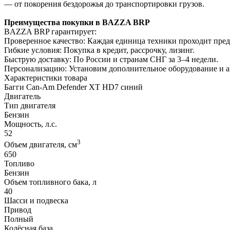
— от покорения бездорожья до транспортировки грузов.
Преимущества покупки в BAZZA BRP
BAZZA BRP гарантирует:
Проверенное качество: Каждая единица техники проходит пре
Гибкие условия: Покупка в кредит, рассрочку, лизинг.
Быструю доставку: По России и странам СНГ за 3–4 недели.
Персонализацию: Установим дополнительное оборудование и 
Характеристики товара
Багги Can-Am Defender XT HD7 синий
Двигатель
Тип двигателя
Бензин
Мощность, л.с.
52
3
Объем двигателя, см
650
Топливо
Бензин
Объем топливного бака, л
40
Шасси и подвеска
Привод
Полный
Колёсная база