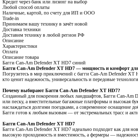
Кредит через банк или лизинг на выбор
Любой способ оплаты
Наличные, картой, по счету для ИП и ООО
Trade-in
Принимаем вашу технику в зачёт новой
Доставка техники
Доставим технику в любой регион РФ
Описание
Характеристики
Оплата
Описание товара
Багги Can-Am Defender XT HD7 синий
Багги Can-Am Defender XT HD7 — мощность и комфорт для
Погрузитесь в мир приключений с багги Can-Am Defender XT H
кто ценит надежность, универсальность и передовые технологи
Почему выбирают Багги Can-Am Defender XT HD7?
Созданный для покорения любых ландшафтов, Багги Can-Am De
или песку, а вместительные багажные платформы и высокая бу
наслаждаться долгими поездками, а современное оснащение доб
Багги готов к любым вызовам — от экстремальных трасс и акти
Багги Can-Am Defender XT HD7
Багги Can-Am Defender XT HD7 идеально подходит как для нов
высокую проходимость и вместимость, а фермеры — надежность