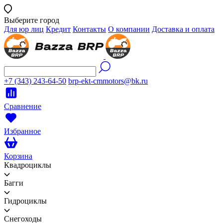
Выберите город
Для юр лиц
Кредит
Контакты
О компании
Доставка и оплата
+7 (343) 243-64-50
brp-ekt-cmmotors@bk.ru
Сравнение
Избранное
Корзина
Квадроциклы
Багги
Гидроциклы
Снегоходы