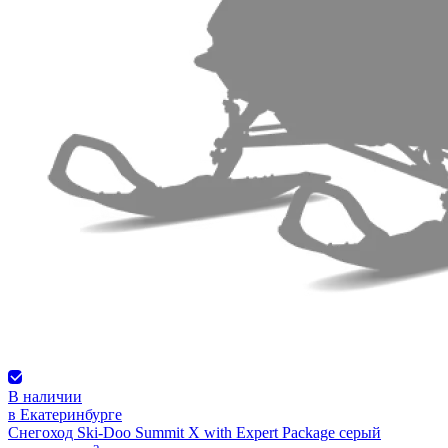
В наличии
в Екатеринбурге
Снегоход Ski-Doo Summit X with Expert Package серый