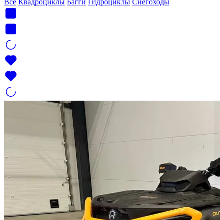
Все
Квадроциклы
Багги
Гидроциклы
Снегоходы