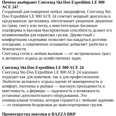
Почему выбирают Снегоход Ski-Doo Expedition LE 900
ACE 24?
Созданный для покорения любых ландшафтов, Снегоход Ski-
Doo Expedition LE 900 ACE 24 сочетает мощный двигатель и
продуманную эргономику, обеспечивает уверенное движение
по грязи, снегу или песку, а вместительные багажные
платформы и высокая буксировочная способность делают его
незаменимыйм для перевозки грузов. Двуместный с
комфортными сиденьями позволяет наслаждаться долгими
поездками, а современное оснащение добавляет удобства и
безопасности.
Снегоход готов к любым вызовам — от экстремальных трасс
и активного отдыха до хозяйственных задач.
Снегоход Ski-Doo Expedition LE 900 ACE 24
Снегоход Ski-Doo Expedition LE 900 ACE 24 идеально
подходит как для новичков, так и для профессионалов.
Любители активного отдыха оценят её маневренность и
комфорт, охотники и рыбаки — высокую проходимость и
вместимость, а фермеры — надежность и возможность
установки дополнительного оборудования. Это
универсальная техника, которая справится с любыми задачами
— от покорения бездорожья до транспортировки грузов.
Преимущества покупки в BAZZA BRP