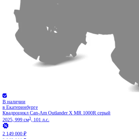
В наличии
в Екатеринбурге
Квадроцикл Can-Am Outlander X MR 1000R серый
3
2025, 999 см
, 101 л.с.
2 149 000 ₽