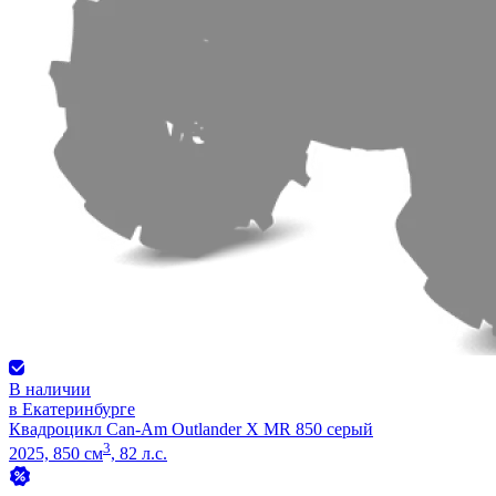
В наличии
в Екатеринбурге
Квадроцикл Can-Am Outlander X MR 850 серый
3
2025, 850 см
, 82 л.с.