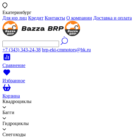
Екатеринбург
Для юр лиц
Кредит
Контакты
О компании
Доставка и оплата
+7 (343) 343-24-38
brp-ekt-cmmotors@bk.ru
Сравнение
Избранное
Корзина
Квадроциклы
Багги
Гидроциклы
Снегоходы