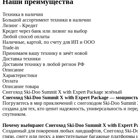
Наши преимущества
Техника в наличии
Большой ассортимент техники в наличии
Лизинг - Кредит
Кредит через банк или лизинг на выбор
Любой способ оплаты
Наличные, картой, по счету для ИП и ООО
Trade-in
Принимаем вашу технику в зачёт новой
Доставка техники
Доставим технику в любой регион РФ
Описание
Характеристики
Оплата
Описание товара
Снегоход Ski-Doo Summit X with Expert Package зелёный
Снегоход Ski-Doo Summit X with Expert Package — мощност
Погрузитесь в мир приключений с снегоходом Ski-Doo Summit X
создана для тех, кто ценит надежность, универсальность и пер
спутником.
Почему выбирают Снегоход Ski-Doo Summit X with Expert P
Созданный для покорения любых ландшафтов, Снегоход Ski-Doo
грязи, снегу или песку, а вместительные багажные платформы