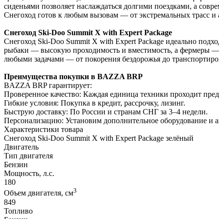
сиденьями позволяет наслаждаться долгими поездками, а совре
Снегоход готов к любым вызовам — от экстремальных трасс и 
Снегоход Ski-Doo Summit X with Expert Package
Снегоход Ski-Doo Summit X with Expert Package идеально подх
рыбаки — высокую проходимость и вместимость, а фермеры — н
любыми задачами — от покорения бездорожья до транспортиро
Преимущества покупки в BAZZA BRP
BAZZA BRP гарантирует:
Проверенное качество: Каждая единица техники проходит пре
Гибкие условия: Покупка в кредит, рассрочку, лизинг.
Быструю доставку: По России и странам СНГ за 3–4 недели.
Персонализацию: Установим дополнительное оборудование и 
Характеристики товара
Снегоход Ski-Doo Summit X with Expert Package зелёный
Двигатель
Тип двигателя
Бензин
Мощность, л.с.
180
3
Объем двигателя, см
849
Топливо