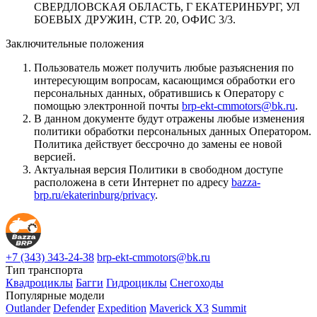
СВЕРДЛОВСКАЯ ОБЛАСТЬ, Г ЕКАТЕРИНБУРГ, УЛ
БОЕВЫХ ДРУЖИН, СТР. 20, ОФИС 3/3.
Заключительные положения
Пользователь может получить любые разъяснения по
интересующим вопросам, касающимся обработки его
персональных данных, обратившись к Оператору с
помощью электронной почты
brp-ekt-cmmotors@bk.ru
.
В данном документе будут отражены любые изменения
политики обработки персональных данных Оператором.
Политика действует бессрочно до замены ее новой
версией.
Актуальная версия Политики в свободном доступе
расположена в сети Интернет по адресу
bazza-
brp.ru/ekaterinburg/privacy
.
+7 (343) 343-24-38
brp-ekt-cmmotors@bk.ru
Тип транспорта
Квадроциклы
Багги
Гидроциклы
Снегоходы
Популярные модели
Outlander
Defender
Expedition
Maverick X3
Summit