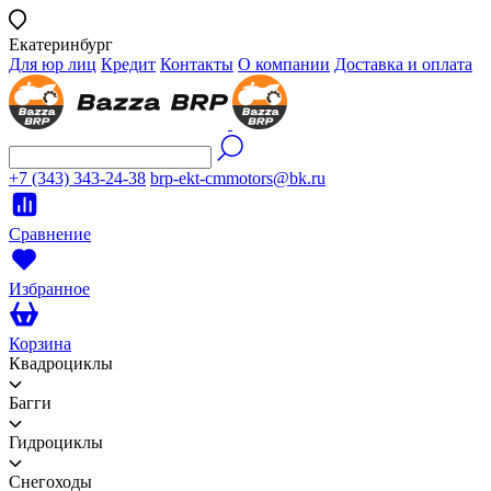
Екатеринбург
Для юр лиц
Кредит
Контакты
О компании
Доставка и оплата
+7 (343) 343-24-38
brp-ekt-cmmotors@bk.ru
Сравнение
Избранное
Корзина
Квадроциклы
Багги
Гидроциклы
Снегоходы