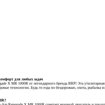
омфорт для любых задач
ade X MR 1000R от легендарного бренда BRP! Эта утилитарная 
едовые технологии. Будь то езда по бездорожью, охота, рыбалка
00R?
-Am Renegade X MR 1000R сочетает мощный двигатель и продум