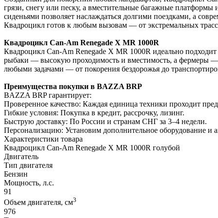
грязи, снегу или песку, а вместительные багажные платформы
сиденьями позволяет наслаждаться долгими поездками, а совре
Квадроцикл готов к любым вызовам — от экстремальных трасс 
Квадроцикл Can-Am Renegade X MR 1000R
Квадроцикл Can-Am Renegade X MR 1000R идеально подходит ка
рыбаки — высокую проходимость и вместимость, а фермеры — н
любыми задачами — от покорения бездорожья до транспортиро
Преимущества покупки в BAZZA BRP
BAZZA BRP гарантирует:
Проверенное качество: Каждая единица техники проходит пре
Гибкие условия: Покупка в кредит, рассрочку, лизинг.
Быструю доставку: По России и странам СНГ за 3–4 недели.
Персонализацию: Установим дополнительное оборудование и 
Характеристики товара
Квадроцикл Can-Am Renegade X MR 1000R голубой
Двигатель
Тип двигателя
Бензин
Мощность, л.с.
91
3
Объем двигателя, см
976