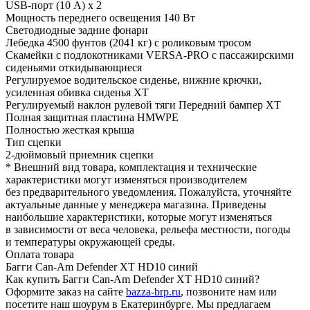
USB-порт (10 А) x 2
Мощность переднего освещения 140 Вт
Светодиодные задние фонари
Лебедка 4500 фунтов (2041 кг) с роликовым тросом
Скамейки с подлокотниками VERSA-PRO с пассажирскими
сиденьями откидывающиеся
Регулируемое водительское сиденье, нижние крючки,
усиленная обивка сиденья XT
Регулируемый наклон рулевой тяги Передний бампер XT
Полная защитная пластина HMWPE
Полностью жесткая крыша
Тип сцепки
2-дюймовый приемник сцепки
* Внешний вид товара, комплектация и технические
характеристики могут изменяться производителем
без предварительного уведомления. Пожалуйста, уточняйте
актуальные данные у менеджера магазина. Приведены
наибольшие характеристики, которые могут изменяться
в зависимости от веса человека, рельефа местности, погоды
и температуры окружающей среды.
Оплата товара
Багги Can-Am Defender XT HD10 синий
Как купить Багги Can-Am Defender XT HD10 синий?
Оформите заказ на сайте
bazza-brp.ru
, позвоните нам или
посетите наш шоурум в Екатеринбурге. Мы предлагаем