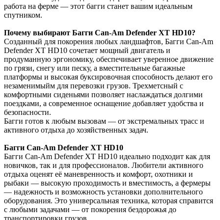
работа на ферме — этот багги станет вашим идеальным
спутником.
Почему выбирают Багги Can-Am Defender XT HD10?
Созданный для покорения любых ландшафтов, Багги Can-Am
Defender XT HD10 сочетает мощный двигатель и
продуманную эргономику, обеспечивает уверенное движение
по грязи, снегу или песку, а вместительные багажные
платформы и высокая буксировочная способность делают его
незаменимыйм для перевозки грузов. Трехметсный с
комфортными сиденьями позволяет наслаждаться долгими
поездками, а современное оснащение добавляет удобства и
безопасности.
Багги готов к любым вызовам — от экстремальных трасс и
активного отдыха до хозяйственных задач.
Багги Can-Am Defender XT HD10
Багги Can-Am Defender XT HD10 идеально подходит как для
новичков, так и для профессионалов. Любители активного
отдыха оценят её маневренность и комфорт, охотники и
рыбаки — высокую проходимость и вместимость, а фермеры
— надежность и возможность установки дополнительного
оборудования. Это универсальная техника, которая справится
с любыми задачами — от покорения бездорожья до
транспортировки грузов.